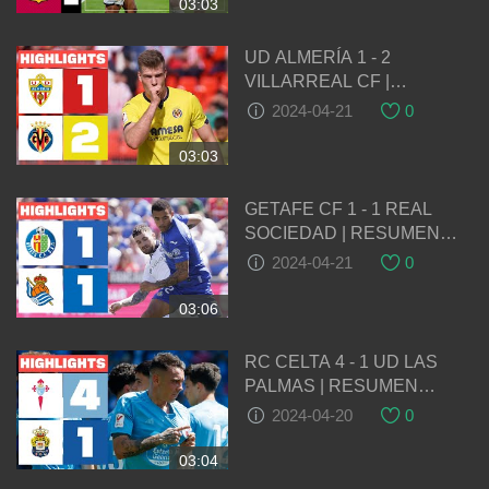
03:03
UD ALMERÍA 1 - 2
VILLARREAL CF |
RESUMEN LALIGA EA
2024-04-21
0
SPORTS
03:03
GETAFE CF 1 - 1 REAL
SOCIEDAD | RESUMEN
LALIGA EA SPORTS
2024-04-21
0
03:06
RC CELTA 4 - 1 UD LAS
PALMAS | RESUMEN
LALIGA EA SPORTS
2024-04-20
0
03:04