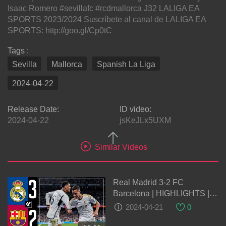
Isaac Romero #sevillafc #rcdmallorca J32 LALIGA EA
SPORTS 2023/2024 Suscríbete al canal de LALIGA EA
SPORTS: http://goo.gl/Cp0tC
Tags :
Sevilla
Mallorca
Spanish La Liga
2024-04-22
Release Date:
ID video:
2024-04-22
jsKeJLx5UXM
Similar Videos
Real Madrid 3-2 FC
Barcelona | HIGHLIGHTS |
LaLiga 2023/24
2024-04-21
0