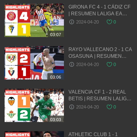
GIRONA FC 4 - 1 CÁDIZ CF
| RESUMEN LALIGA EA
SPORTS
2024-04-20
0
03:07
RAYO VALLECANO 2 - 1 CA
OSASUNA | RESUMEN
LALIGA EA SPORTS
2024-04-20
0
03:06
VALENCIA CF 1 - 2 REAL
BETIS | RESUMEN LALIGA
EA SPORTS
2024-04-20
0
03:03
ATHLETIC CLUB 1 - 1