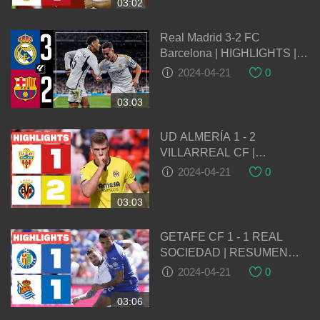
03:02
Real Madrid 3-2 FC
Barcelona | HIGHLIGHTS |
LaLiga 2023/24
2024-04-21
0
03:03
UD ALMERÍA 1 - 2
VILLARREAL CF |
RESUMEN LALIGA EA
2024-04-21
0
SPORTS
03:03
GETAFE CF 1 - 1 REAL
SOCIEDAD | RESUMEN
LALIGA EA SPORTS
2024-04-21
0
03:06