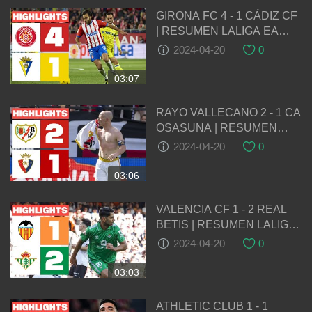
GIRONA FC 4 - 1 CÁDIZ CF
| RESUMEN LALIGA EA
SPORTS
2024-04-20
0
03:07
RAYO VALLECANO 2 - 1 CA
OSASUNA | RESUMEN
LALIGA EA SPORTS
2024-04-20
0
03:06
VALENCIA CF 1 - 2 REAL
BETIS | RESUMEN LALIGA
EA SPORTS
2024-04-20
0
03:03
ATHLETIC CLUB 1 - 1