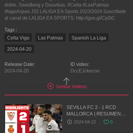
doble, Swedberg y Douvikas. #Celta #LasPalmas
#IagoAspas J32 LALIGA EA Sports 2023/2024 Suscríbete
al canal de LALIGA EA SPORTS: http://goo.gl/Cp0tC
Tags :
Celta Vigo
Las Palmas
Spanish La Liga
2024-04-20
Release Date:
ID video:
2024-04-20
DccEJckecoo
Similar Videos
SEVILLA FC 2 - 1 RCD
MALLORCA | RESUMEN
LALIGA EA SPORTS
2024-04-22
0