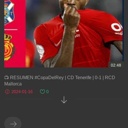
02:48
📺 RESUMEN #CopaDelRey | CD Tenerife | 0-1 | RCD
Mallorca
2024-01-16
0