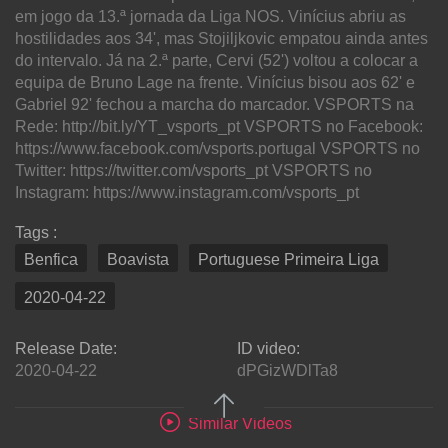
em jogo da 13.ª jornada da Liga NOS. Vinícius abriu as
hostilidades aos 34', mas Stojiljkovic empatou ainda antes
do intervalo. Já na 2.ª parte, Cervi (52') voltou a colocar a
equipa de Bruno Lage na frente. Vinícius bisou aos 62' e
Gabriel 92' fechou a marcha do marcador. VSPORTS na
Rede: http://bit.ly/YT_vsports_pt VSPORTS no Facebook:
https://www.facebook.com/vsports.portugal VSPORTS no
Twitter: https://twitter.com/vsports_pt VSPORTS no
Instagram: https://www.instagram.com/vsports_pt
Tags :
Benfica
Boavista
Portuguese Primeira Liga
2020-04-22
Release Date:
ID video:
2020-04-22
dPGizWDlTa8
Similar Videos