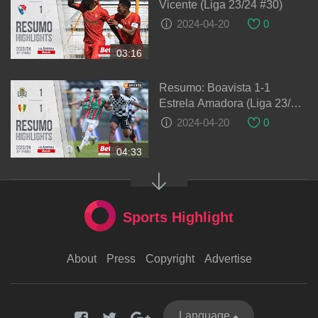
Vicente (Liga 23/24 #30)
2024-04-20
0
03:16
Resumo: Boavista 1-1
Estrela Amadora (Liga 23/24
#30)
2024-04-20
0
04:33
Sports Highlight
About
Press
Copyright
Advertise
Language