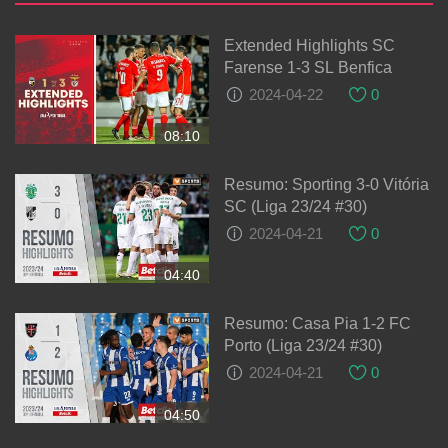
Extended Highlights SC
Farense 1-3 SL Benfica
2024-04-22
0
08:10
Resumo: Sporting 3-0 Vitória
SC (Liga 23/24 #30)
2024-04-21
0
04:40
Resumo: Casa Pia 1-2 FC
Porto (Liga 23/24 #30)
2024-04-21
0
04:50