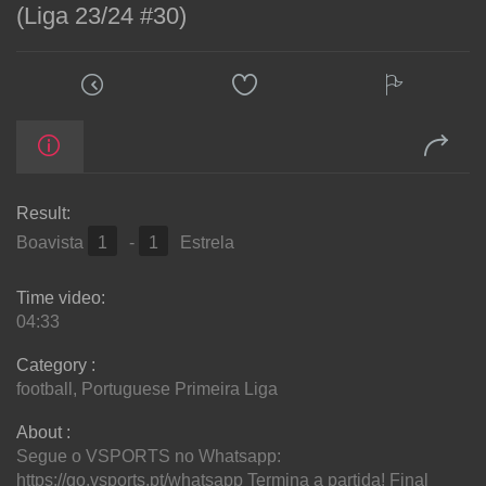
(Liga 23/24 #30)
Result:
Boavista
1
-
1
Estrela
Time video:
04:33
Category :
football
,
Portuguese Primeira Liga
About :
Segue o VSPORTS no Whatsapp:
https://go.vsports.pt/whatsapp Termina a partida! Final