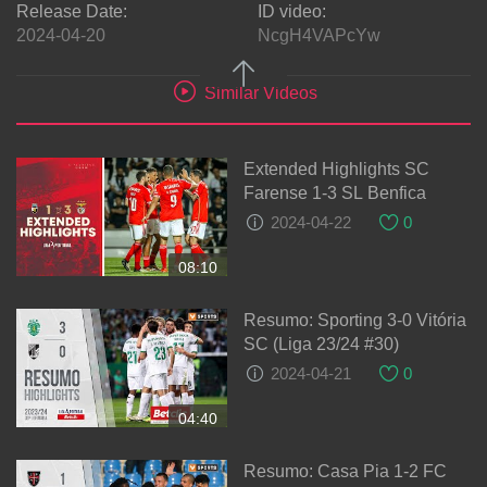
Release Date:
ID video:
2024-04-20
NcgH4VAPcYw
Similar Videos
Extended Highlights SC
Farense 1-3 SL Benfica
2024-04-22
0
08:10
Resumo: Sporting 3-0 Vitória
SC (Liga 23/24 #30)
2024-04-21
0
04:40
Resumo: Casa Pia 1-2 FC