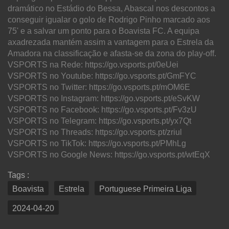
dramático no Estádio do Bessa, Abascal nos descontos a
conseguir igualar o golo de Rodrigo Pinho marcado aos
75' e a salvar um ponto para o Boavista FC. A equipa
axadrezada mantém assim a vantagem para o Estrela da
Amadora na classificação e afasta-se da zona do play-off.
VSPORTS na Rede: https://go.vsports.pt/0eUei
VSPORTS no Youtube: https://go.vsports.pt/GmFYC
VSPORTS no Twitter: https://go.vsports.pt/mOM6E
VSPORTS no Instagram: https://go.vsports.pt/eSvKW
VSPORTS no Facebook: https://go.vsports.pt/Fv3zU
VSPORTS no Telegram: https://go.vsports.pt/yx7Qt
VSPORTS no Threads: https://go.vsports.pt/zriul
VSPORTS no TikTok: https://go.vsports.pt/PMhLg
VSPORTS no Google News: https://go.vsports.pt/wtEqX
Tags :
Boavista
Estrela
Portuguese Primeira Liga
2024-04-20