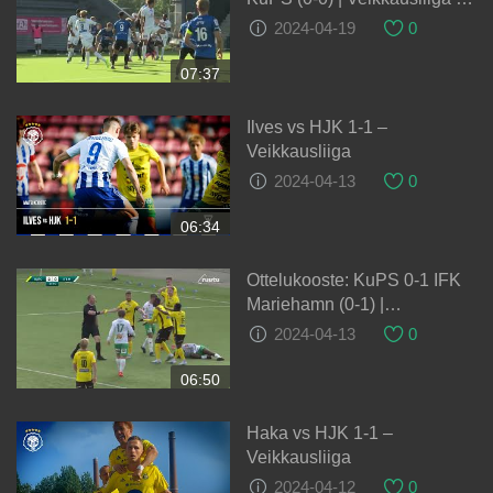
17.7.2023
2024-04-19
0
07:37
Ilves vs HJK 1-1 –
Veikkausliiga
2024-04-13
0
06:34
Ottelukooste: KuPS 0-1 IFK
Mariehamn (0-1) |
Veikkausliiga | 27.6.2023
2024-04-13
0
06:50
Haka vs HJK 1-1 –
Veikkausliiga
2024-04-12
0