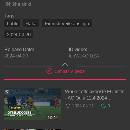
@hjkhelsinki
Tags :
Lahti
Haka
Finnish Veikkausliiga
2024-04-20
Release Date:
ID video:
2024-04-20
tupWcAOjDZA
Similar Videos
Worker ottelukooste FC Inter
- AC Oulu 12.4.2024
(Veikkausliiga)
2024-04-21
0
10:21