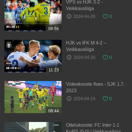
VPS vs HJK 3-2 -
Veikkausliiga
2024-04-20
0
08:56
HJK vs IFK M 4-2 –
Veikkausliiga
2024-04-20
0
11:23
Videokooste Ilves - SJK 1.7.
2023
2024-04-19
0
08:44
Ottelukooste: FC Inter 1-1
KuPS (0-0) | Veikkausliiga |