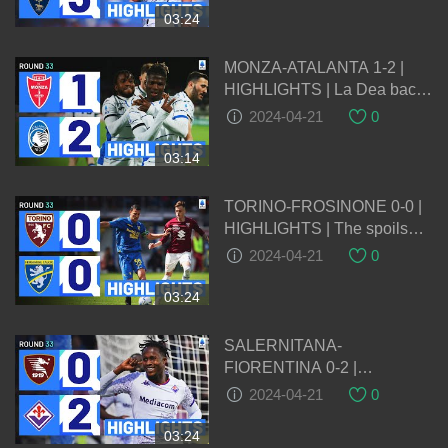
03:24
MONZA-ATALANTA 1-2 |
HIGHLIGHTS | La Dea back
to winning ways | Serie A
2024-04-21
0
2023/24
03:14
TORINO-FROSINONE 0-0 |
HIGHLIGHTS | The spoils
are shared at the Grande
2024-04-21
0
Torino | Serie A 2023/24
03:24
SALERNITANA-
FIORENTINA 0-2 |
HIGHLIGHTS | La Viola
2024-04-21
0
leave it late at the Arechi |
Serie A 2023/24
03:24