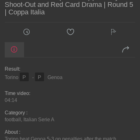
Shoot-Out and Red Card Drama | Round 5
| Coppa Italia
Result:
Torino
P
-
P
Genoa
Time video:
04:14
Category :
football
,
Italian Serie A
About :
Torino beat Genoa 5-3 on penalties after the match