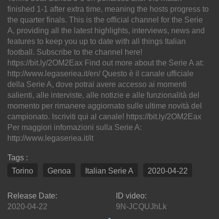
finished 1-1 after extra time, meaning the hosts progress to
the quarter finals. This is the official channel for the Serie
A, providing all the latest highlights, interviews, news and
features to keep you up to date with all things Italian
football. Subscribe to the channel here!
https://bit.ly/2OM2Eax Find out more about the Serie A at:
http://www.legaseriea.it/en/ Questo è il canale ufficiale
della Serie A, dove potrai avere accesso ai momenti
salienti, alle interviste, alle notizie e alle funzionalità del
momento per rimanere aggiornato sulle ultime novità del
campionato. Iscriviti qui al canale! https://bit.ly/2OM2Eax
Per maggiori infomazioni sulla Serie A:
http://www.legaseriea.it/it
Tags :
Torino
Genoa
Italian Serie A
2020-04-22
Release Date:
ID video:
2020-04-22
9N-JCQUJhLk