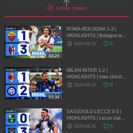
Similar Videos
ROMA-BOLOGNA 1-3 |
HIGHLIGHTS | Bologna take
massive step towards top 4
2024-04-22
0
finish | Serie A 2023/24
03:20
MILAN-INTER 1-2 |
HIGHLIGHTS | Inter clinch
20th Scudetto with derby win!
2024-04-22
0
| Serie A 2023/24
03:34
SASSUOLO-LECCE 0-3 |
HIGHLIGHTS | Lecce claim
thumping away win! | Serie A
2024-04-21
0
2023/24