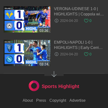
VERONA-UDINESE 1-0 |
HIGHLIGHTS | Coppola wins
it at the death! | Serie A
2024-04-20
0
2023/24
03:26
EMPOLI-NAPOLI 1-0 |
HIGHLIGHTS | Early Cerri
goal spells upset for Napoli |
2024-04-20
0
Serie A 2023/24
03:24
Sports Highlight
About
Press
Copyright
Advertise