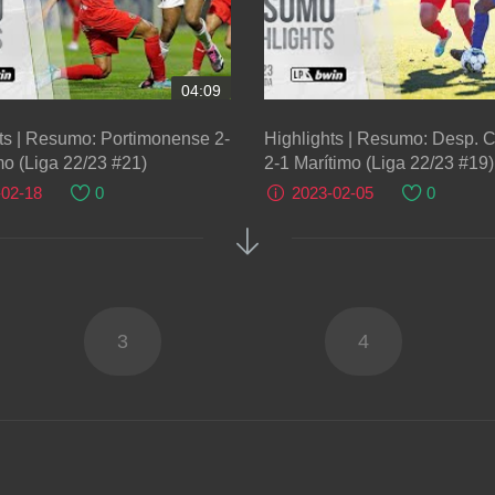
04:09
ts | Resumo: Portimonense 2-
Highlights | Resumo: Desp. 
mo (Liga 22/23 #21)
2-1 Marítimo (Liga 22/23 #19)
-02-18
0
2023-02-05
0
3
4