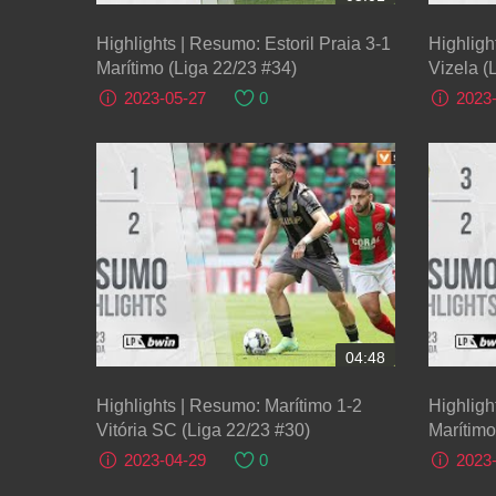
Highlights | Resumo: Estoril Praia 3-1
Highligh
Marítimo (Liga 22/23 #34)
Vizela (
2023-05-27
0
2023
04:48
Highlights | Resumo: Marítimo 1-2
Highligh
Vitória SC (Liga 22/23 #30)
Marítimo
2023-04-29
0
2023