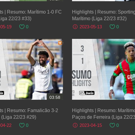
ts | Resumo: Marítimo 1-0 FC
Highlights | Resumo: Sportin
Liga 22/23 #33)
Marítimo (Liga 22/23 #32)
-05-19
0
2023-05-13
0
03:58
ts | Resumo: Famalicão 3-2
Highlights | Resumo: Marítim
 (Liga 22/23 #29)
Paços de Ferreira (Liga 22/2
-04-22
0
2023-04-15
0