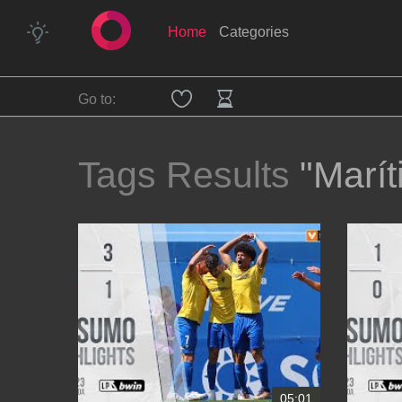
Home
Categories
Go to:
Tags Results
"Marít
05:01