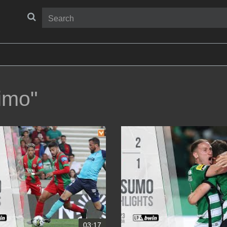
imo"
03:17