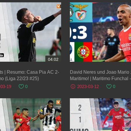
04:02
ts | Resumo: Casa Pia AC 2-
David Neres und Joao Mario 
mo (Liga 22/23 #25)
Maritimo! | Maritimo Funchal 
Lissabon
-03-19
0
2023-03-12
0