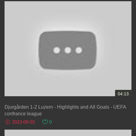
04:13
Djurgården 1-2 Luzern - Highlights and All Goals - UEFA
confrance league
2023-08-03
0