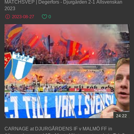
MATCHSVEP | Degerfors - Djurgården 2-1 Allsvenskan
2023
2023-08-27
0
24:22
CARNAGE at DJURGÅRDENS IF v MALMÖ FF in