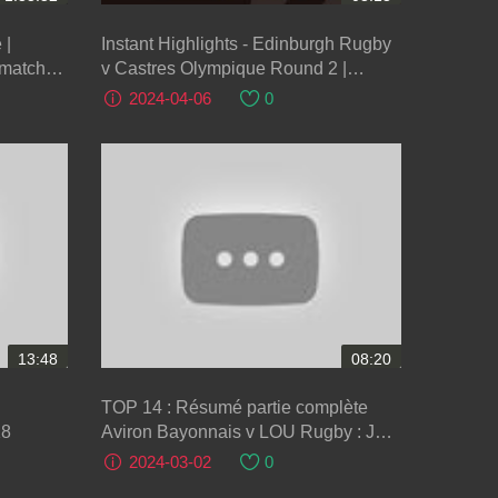
 |
Instant Highlights - Edinburgh Rugby
 match
v Castres Olympique Round 2 |
EPCR Challenge Cup 2023/24
2024-04-06
0
13:48
08:20
TOP 14 : Résumé partie complète
18
Aviron Bayonnais v LOU Rugby : J17
- Saison 2023/2024
2024-03-02
0