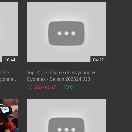
10:44
04:12
plète
Top14 : le résumé de Bayonne vs
ayonnais
Oyonnax - Saison 202324 J13
2024-01-27
0