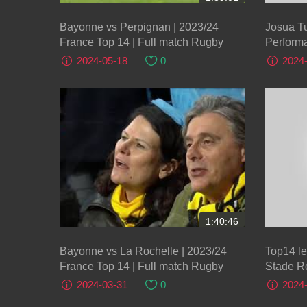
Bayonne vs Perpignan | 2023/24
Josua Tu
France Top 14 | Full match Rugby
Perform
2024-05-18
0
2024
1:40:46
Bayonne vs La Rochelle | 2023/24
Top14 le résumé de Bayonne vs
France Top 14 | Full match Rugby
2024-03-31
0
2024