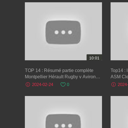
10:01
TOP 14 : Résumé partie complète
Top14 : 
Montpellier Hérault Rugby v Aviron
ASM Cle
Bayonnais : J16 - Saison 2024
2024-02-24
0
2024