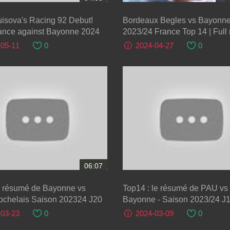
isova's Racing 92 Debut!
Bordeaux Begles vs Bayonne
ance against Bayonne 2024
2023/24 France Top 14 | Full
Rugby
-05-11
0
2024-04-27
0
06:07
Top14 : le résumé de PAU vs
Stade Rochelais Saison 202324 J20
Bayonne - Saison 2023/24 J
-03-23
0
2024-03-09
0