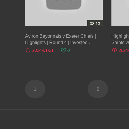
08:13
Aviron Bayonnais v Exeter Chiefs |
Highligh
Highlights | Round 4 | Investec
Saints v
Champions Cup 2023/24
Champio
2024-01-21
0
2024
1
2