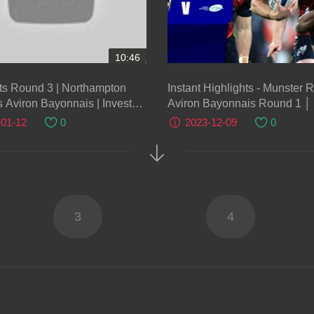
10:46
ts Round 3 | Northampton
Instant Highlights - Munster 
s Aviron Bayonnais | Investec
Aviron Bayonnais Round 1 │ 
ns Cup 2023/24
Champions Cup 2023/24
-01-12
0
2023-12-09
0
3
4