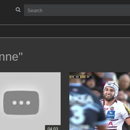
nne"
04:03