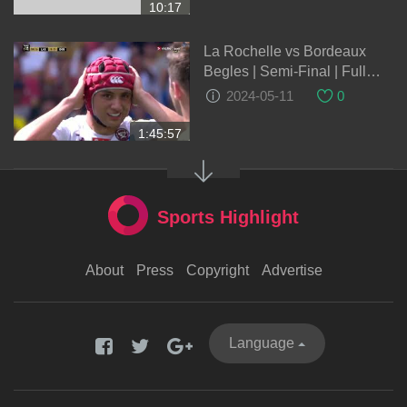
10:17
La Rochelle vs Bordeaux
Begles | Semi-Final | Full
match Rugby | France Top 14
2024-05-11
0
1:45:57
Sports Highlight
About
Press
Copyright
Advertise
Language