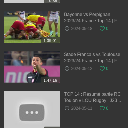
10:38
Bayonne vs Perpignan |
2023/24 France Top 14 | Full
match Rugby
2024-05-18
0
1:39:01
Stade Francais vs Toulouse |
2023/24 France Top 14 | Full
match Rugby
2024-05-12
0
1:47:16
TOP 14 : Résumé partie RC
Toulon v LOU Rugby : J23 -
Saison 2023/24
2024-05-11
0