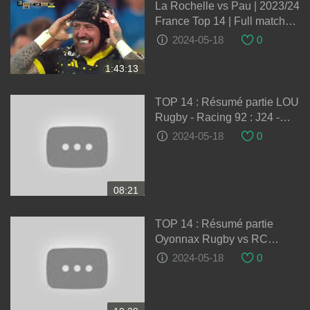
La Rochelle vs Pau | 2023/24
France Top 14 | Full match
Rugby
2024-05-18
0
1:43:13
TOP 14 : Résumé partie LOU
Rugby - Racing 92 : J24 -
Saison 2023/2024
2024-05-18
0
08:21
TOP 14 : Résumé partie
Oyonnax Rugby vs RC
Toulon : J24 - Saison
2024-05-18
0
2023/2024