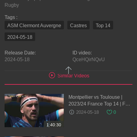
Rugby
Tags :
ASM Clermont Auvergne
Castres
Top 14
2024-05-18
Release Date:
ID video:
2024-05-18
QceHQirNQvU
Similar Videos
Montpellier vs Toulouse |
2023/24 France Top 14 | Full
match Rugby
2024-05-18
0
1:40:30