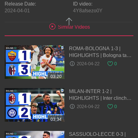
Release Date:
ID video:
2024-04-01
4Y8afsezo0Y
Similar Videos
ROMA-BOLOGNA 1-3 |
HIGHLIGHTS | Bologna take
massive step towards top 4
2024-04-22
0
finish | Serie A 2023/24
03:20
MILAN-INTER 1-2 |
HIGHLIGHTS | Inter clinch
20th Scudetto with derby win!
2024-04-22
0
| Serie A 2023/24
03:34
SASSUOLO-LECCE 0-3 |