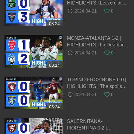
HIGHLIGHTS | Lecce claim
thumping away win! | Serie A
2024-04-21
0
2023/24
03:24
MONZA-ATALANTA 1-2 |
HIGHLIGHTS | La Dea back
to winning ways | Serie A
2024-04-21
0
2023/24
03:14
TORINO-FROSINONE 0-0 |
HIGHLIGHTS | The spoils
are shared at the Grande
2024-04-21
0
Torino | Serie A 2023/24
03:24
SALERNITANA-
FIORENTINA 0-2 |