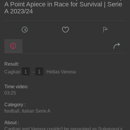
A Point Apiece in Race for Survival | Serie
A 2023/24
Result:
Cagliari
1
-
1
Hellas Verona
Time video:
03:25
Category :
football
,
Italian Serie A
About :
Cagliari and Verona couldn't be separated as Sulemana's