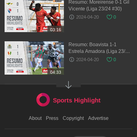
Resumo: Moreirense 0-1 Gil
Vicente (Liga 23/24 #30)
2024-04-20
0
03:16
Resumo: Boavista 1-1
Estrela Amadora (Liga 23/24
#30)
2024-04-20
0
04:33
Sports Highlight
About
Press
Copyright
Advertise