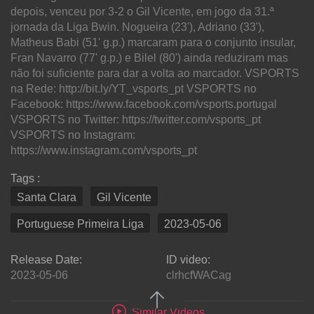
depois, venceu por 3-2 o Gil Vicente, em jogo da 31.ª
jornada da Liga Bwin. Nogueira (23'), Adriano (33'),
Matheus Babi (51' g.p.) marcaram para o conjunto insular,
Fran Navarro (77' g.p.) e Bilel (80') ainda reduziram mas
não foi suficiente para dar a volta ao marcador. VSPORTS
na Rede: http://bit.ly/YT_vsports_pt VSPORTS no
Facebook: https://www.facebook.com/vsports.portugal
VSPORTS no Twitter: https://twitter.com/vsports_pt
VSPORTS no Instagram:
https://www.instagram.com/vsports_pt
Tags :
Santa Clara
Gil Vicente
Portuguese Primeira Liga
2023-05-06
Release Date:
ID video:
2023-05-06
clrhcfWACag
Similar Videos