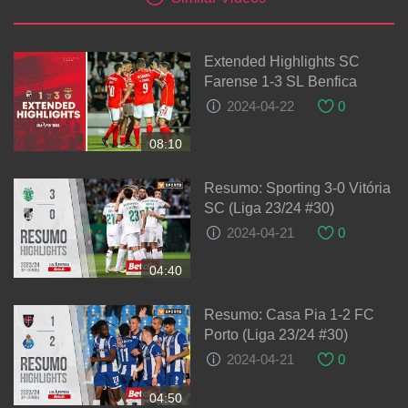
Extended Highlights SC
Farense 1-3 SL Benfica
2024-04-22
0
08:10
Resumo: Sporting 3-0 Vitória
SC (Liga 23/24 #30)
2024-04-21
0
04:40
Resumo: Casa Pia 1-2 FC
Porto (Liga 23/24 #30)
2024-04-21
0
04:50