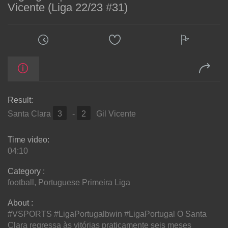
Vicente (Liga 22/23 #31)
Result:
Santa Clara
3
-
2
Gil Vicente
Time video:
04:10
Category :
football
,
Portuguese Primeira Liga
About :
#VSPORTS #LigaPortugalbwin #LigaPortugal O Santa
Clara regressa às vitórias praticamente seis meses