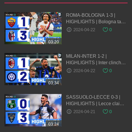
ROMA-BOLOGNA 1-3 |
HIGHLIGHTS | Bologna take
massive step towards top 4
2024-04-22
0
finish | Serie A 2023/24
03:20
MILAN-INTER 1-2 |
HIGHLIGHTS | Inter clinch
20th Scudetto with derby win!
2024-04-22
0
| Serie A 2023/24
03:34
SASSUOLO-LECCE 0-3 |
HIGHLIGHTS | Lecce claim
thumping away win! | Serie A
2024-04-21
0
2023/24
03:24