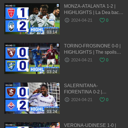
MONZA-ATALANTA 1-2 |
HIGHLIGHTS | La Dea back
to winning ways | Serie A
2024-04-21
0
2023/24
03:14
TORINO-FROSINONE 0-0 |
HIGHLIGHTS | The spoils
are shared at the Grande
2024-04-21
0
Torino | Serie A 2023/24
03:24
SALERNITANA-
FIORENTINA 0-2 |
HIGHLIGHTS | La Viola
2024-04-21
0
leave it late at the Arechi |
Serie A 2023/24
03:24
VERONA-UDINESE 1-0 |