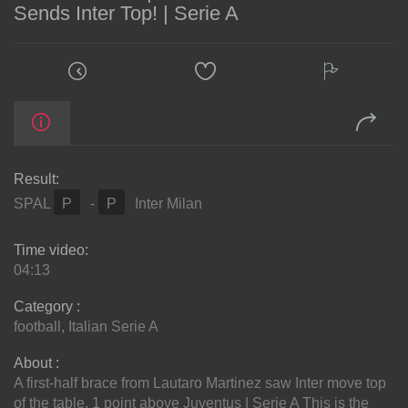
Sends Inter Top! | Serie A
Result:
SPAL
P
-
P
Inter Milan
Time video:
04:13
Category :
football
,
Italian Serie A
About :
A first-half brace from Lautaro Martinez saw Inter move top
of the table, 1 point above Juventus | Serie A This is the