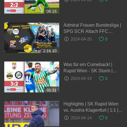
ADMIRAL Bundesliga
06:15
Admiral Frauen Bundesliga |
SPG SCR Altach FFC
Vorderland vs. FC Blau
2024-04-20
0
Weiss Linz/Union
Kleinmünchen
2:16:10
Was für ein Comeback! |
Rapid Wien - SK Sturm |
Highlights - ADMIRAL
2024-04-19
0
Bundesliga
05:31
Highlights | SK Rapid Wien
vs. Austria Klagenfurt | 1:1 |
10.03.2024
2024-04-14
0