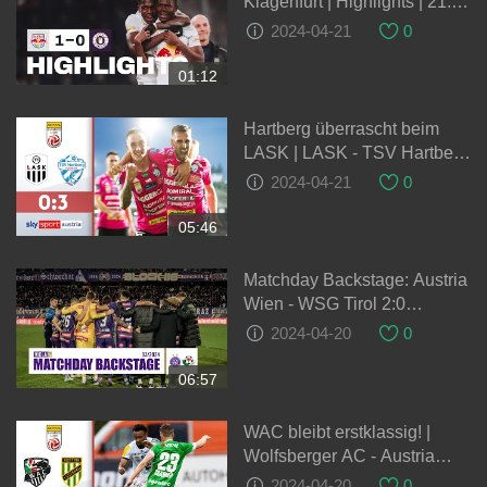
Klagenfurt | Highlights | 21.
Spieltag, ADMIRAL
2024-04-21
0
Bundesliga 23/24
01:12
Hartberg überrascht beim
LASK | LASK - TSV Hartberg
| Highlights - ADMIRAL
2024-04-21
0
Bundesliga
05:46
Matchday Backstage: Austria
Wien - WSG Tirol 2:0
(03/2024) #faklive #Veilchen
2024-04-20
0
#violatv
06:57
WAC bleibt erstklassig! |
Wolfsberger AC - Austria
Lustenau | Highlights -
2024-04-20
0