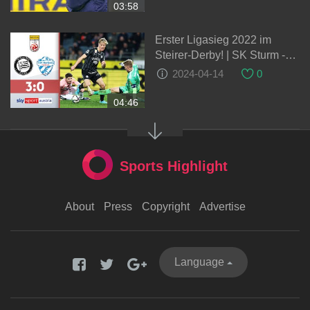
03:58
Erster Ligasieg 2022 im
Steirer-Derby! | SK Sturm -
TSV Hartberg | Highlights -
2024-04-14
0
ADMIRAL Bundesliga
04:46
Sports Highlight
About
Press
Copyright
Advertise
Language