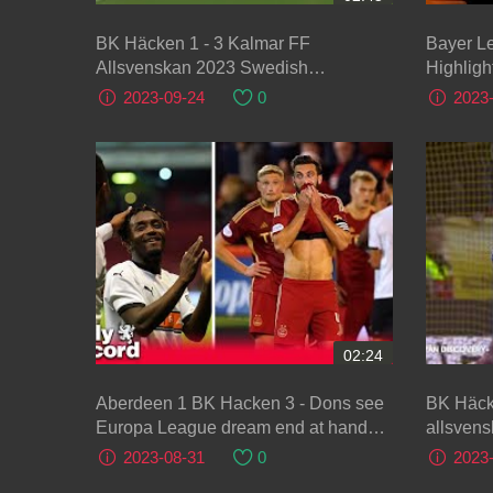
BK Häcken 1 - 3 Kalmar FF
Bayer L
Allsvenskan 2023 Swedish
Highligh
Allsvenskan
League
2023-09-24
0
2023
02:24
Aberdeen 1 BK Hacken 3 - Dons see
BK Häck
Europa League dream end at hands
allsven
of Swedish champions
2023-08-31
0
2023