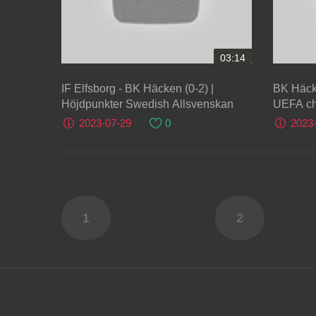
03:14
IF Elfsborg - BK Häcken (0-2) |
BK Häcke
Höjdpunkter Swedish Allsvenskan
UEFA ch
qualifica
2023-07-29
0
2023
1
2