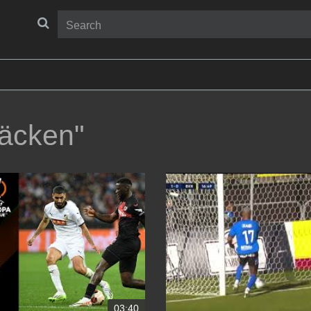
äcken"
03:40