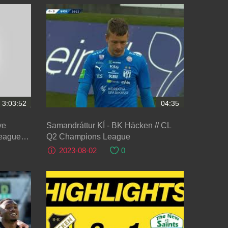
3:03:52
04:35
ve
Samandráttur KÍ - BK Häcken // CL
League
Q2 Champions League
2023-08-02
0