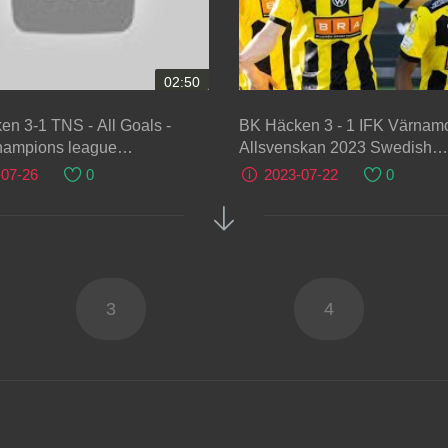
02:50
n 3-1 TNS - All Goals -
BK Häcken 3 - 1 IFK Värnam
ampions league
Allsvenskan 2023 Swedish
tions
Allsvenskan
-07-26
0
2023-07-22
0
3
4