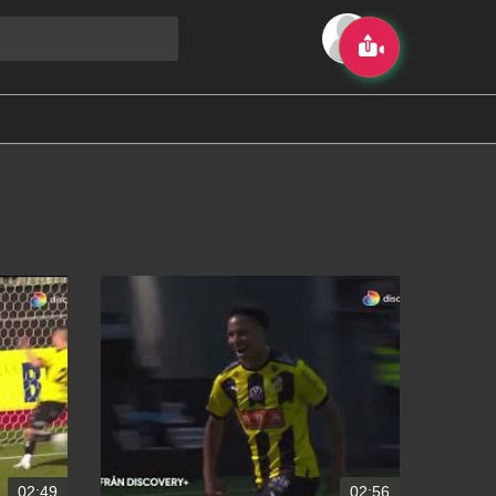
02:49
02:56