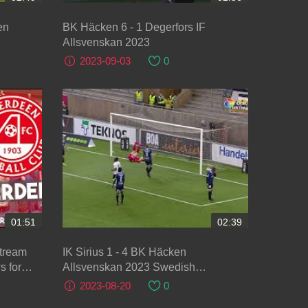
en
BK Häcken 6 - 1 Degerfors IF
Allsvenskan 2023
2023-09-03
0
01:51
02:39
stream
IK Sirius 1 - 4 BK Häcken
s for
Allsvenskan 2023 Swedish
eg
Allsvenskan
2023-08-20
0