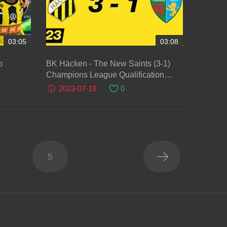
03:05
03:08
o
BK Häcken - The New Saints (3-1)
Champions League Qualification
2023
2023-07-18
0
5