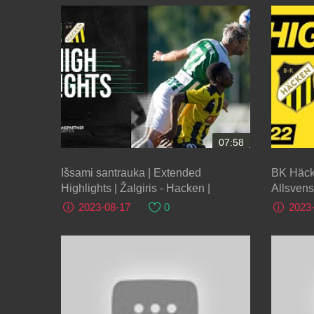
07:58
Išsami santrauka | Extended
BK Häcke
Highlights | Žalgiris - Hacken |
Allsven
2023-08-17
0
2023