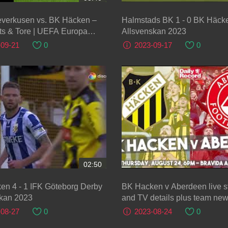
everkusen vs. BK Häcken –
Halmstads BK 1 - 0 BK Häck
ts & Tore | UEFA Europa
Allsvenskan 2023
-09-21
0
2023-09-17
0
02:50
en 4 - 1 IFK Göteborg Derby
BK Hacken v Aberdeen live 
skan 2023
and TV details plus team new
Europa League playoff first l
-08-27
0
2023-08-24
0