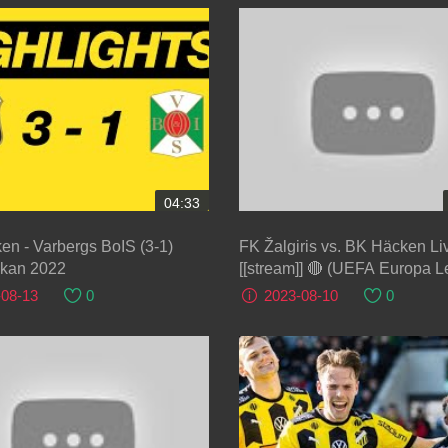
04:33
n - Varbergs BoIS (3-1)
FK Žalgiris vs. BK Häcken Li
skan 2022
[[stream]] 🔴 (UEFA Europa 
2023) - Full Match
-08-13
0
2023-08-10
0